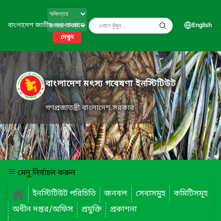
বাংলাদেশ জাতীয় তথ্য বাতায়ন
English
দেখুন
বাংলাদেশ মৎস্য গবেষণা ইনস্টিটিউট
গণপ্রজাতন্ত্রী বাংলাদেশ সরকার
মেনু নির্বাচন করুন
ইনস্টিটিউট পরিচিতি
জনবল
সেবাসমুহ
কমিটিসমূহ
অধীন দপ্তর/অফিস
প্রযুক্তি
প্রকাশনা