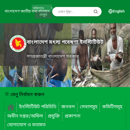
বাংলাদেশ জাতীয় তথ্য বাতায়ন
English
দেখুন
বাংলাদেশ মৎস্য গবেষণা ইনস্টিটিউট
গণপ্রজাতন্ত্রী বাংলাদেশ সরকার
মেনু নির্বাচন করুন
ইনস্টিটিউট পরিচিতি
জনবল
সেবাসমুহ
কমিটিসমূহ
অধীন দপ্তর/অফিস
প্রযুক্তি
প্রকাশনা
যোগাযোগ ও মতামত